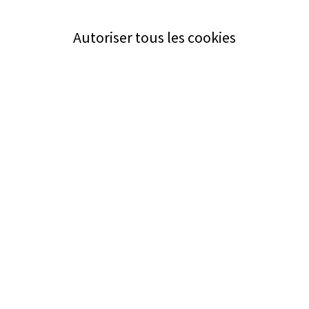
Autoriser tous les cookies
Service
Bezugsquellen
Aus- und Weiterbildung
Das ABZ der Stromwelt
NIN-Know-How
Informationen
Impressum
Datenschutz
AGB
Adresse