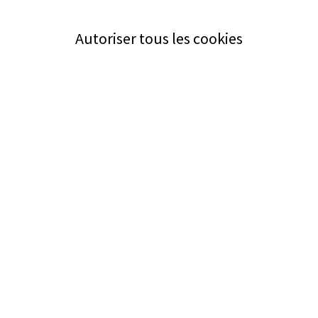
Autoriser tous les cookies
Service
Bezugsquellen
Aus- und Weiterbildung
Das ABZ der Stromwelt
NIN-Know-How
Informationen
Impressum
Datenschutz
AGB
Adresse