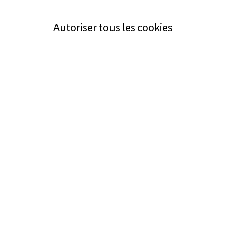
Autoriser tous les cookies
Service
Bezugsquellen
Aus- und Weiterbildung
Das ABZ der Stromwelt
NIN-Know-How
Informationen
Impressum
Datenschutz
AGB
Adresse