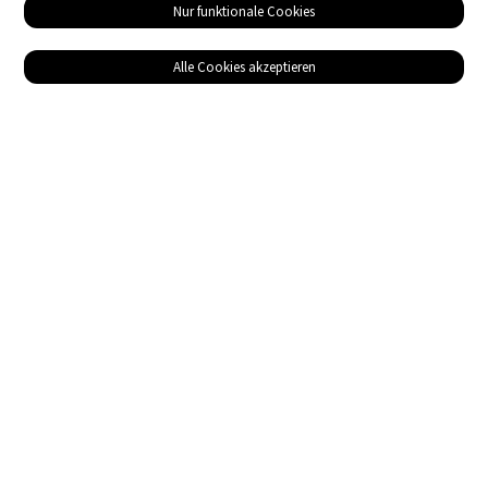
Nur funktionale Cookies
Alle Cookies akzeptieren
Service
Bezugsquellen
Das ABZ der Stromwelt
NIN-Know-How
Informationen
Impressum
Datenschutz
AGB
Adresse
Gebäudetechnik Medien AG