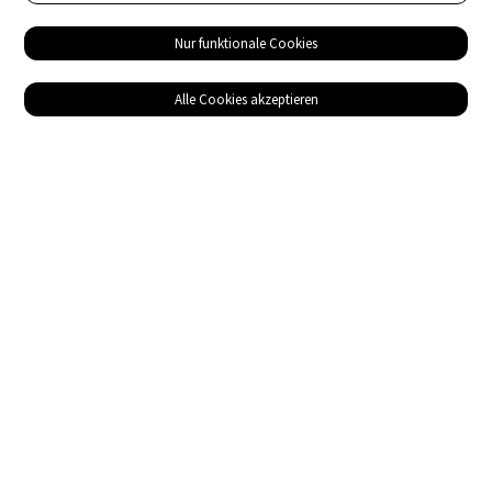
Nur funktionale Cookies
Alle Cookies akzeptieren
Service
Bezugsquellen
Das ABZ der Stromwelt
NIN-Know-How
Informationen
Impressum
Datenschutz
AGB