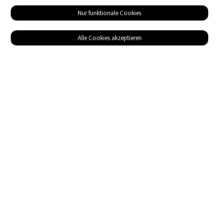
Nur funktionale Cookies
Alle Cookies akzeptieren
Service
Bezugsquellen
Das ABZ der Stromwelt
NIN-Know-How
Informationen
Impressum
Datenschutz
AGB
Adresse