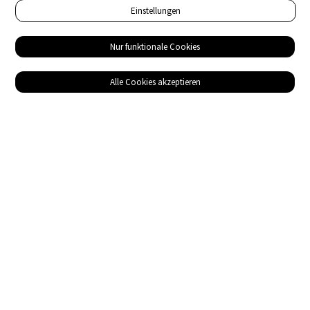
Einstellungen
Nur funktionale Cookies
Alle Cookies akzeptieren
Service
Bezugsquellen
Das ABZ der Stromwelt
NIN-Know-How
Informationen
Impressum
Datenschutz