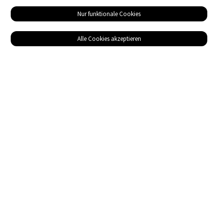
Nur funktionale Cookies
Alle Cookies akzeptieren
Service
Bezugsquellen
Das ABZ der Stromwelt
NIN-Know-How
Informationen
Impressum
Datenschutz
AGB
Adresse