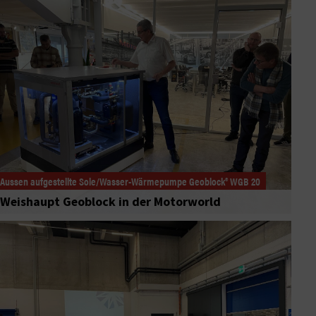
Aussen aufgestellte Sole/Wasser-Wärmepumpe Geoblock® WGB 20
Weishaupt Geoblock in der Motorworld