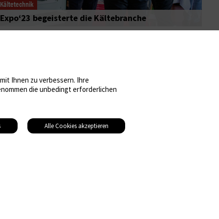
Kältetechnik
Expo‘23 begeisterte die Kältebranche
it Ihnen zu verbessern. Ihre
sgenommen die unbedingt erforderlichen
s
Alle Cookies akzeptieren
© 2026 Gebäudetechnik Medien AG