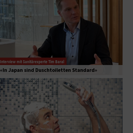
Interview mit Sanitärexperte Tim Baral
«In Japan sind Duschtoiletten Standard»