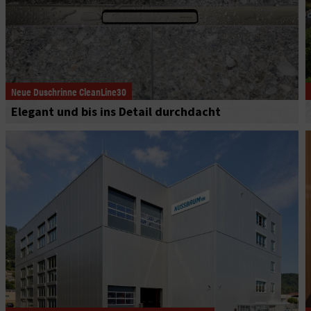
Neue Duschrinne CleanLine30
Elegant und bis ins Detail durchdacht