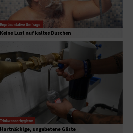
Repräsentative Umfrage
Keine Lust auf kaltes Duschen
Trinkwasserhygiene
Hartnäckige, ungebetene Gäste