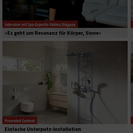
Interview mit Spa-Expertin Fatima Diagana
«Es geht um Resonanz für Körper, Sinne»
Promoted Content
Einfache Unterputz-Installation