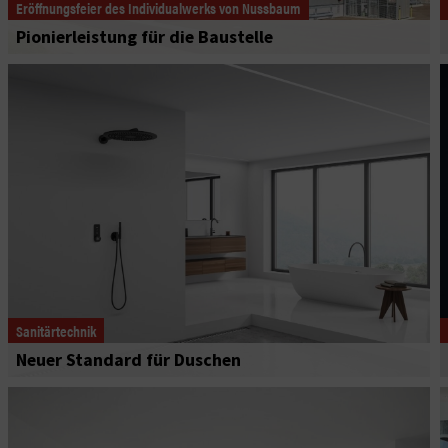
Eröffnungsfeier des Individualwerks von Nussbaum
Pionierleistung für die Baustelle
Sanitärtechnik
Neuer Standard für Duschen