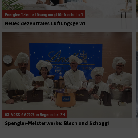
Energieeffiziente Lösung sorgt für frische Luft
Neues dezentrales Lüftungsgerät
63. VDSS-GV 2026 in Regensdorf ZH
Spengler-Meisterwerke: Blech und Schoggi