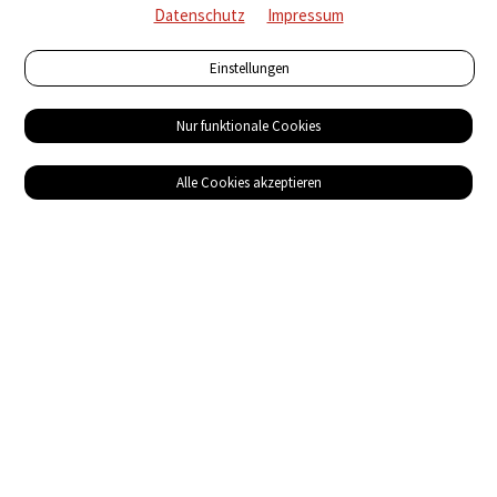
Datenschutz
Impressum
Einstellungen
Nur funktionale Cookies
Alle Cookies akzeptieren
Service
Bezugsquellen
Das ABZ der Stromwelt
NIN-Know-How
Informationen