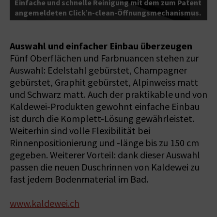
Einfache und schnelle Reinigung mit dem zum Patent
G
angemeldeten Click’n-clean-Öffnungsmechanismus.
m
Auswahl und einfacher Einbau überzeugen
Fünf Oberflächen und Farbnuancen stehen zur
Auswahl: Edelstahl gebürstet, Champagner
gebürstet, Graphit gebürstet, Alpinweiss matt
und Schwarz matt. Auch der praktikable und von
Kaldewei-Produkten gewohnt einfache Einbau
ist durch die Komplett-Lösung gewährleistet.
Weiterhin sind volle Flexibilität bei
Rinnenpositionierung und -länge bis zu 150 cm
gegeben. Weiterer Vorteil: dank dieser Auswahl
passen die neuen Duschrinnen von Kaldewei zu
fast jedem Bodenmaterial im Bad.
www.kaldewei.ch