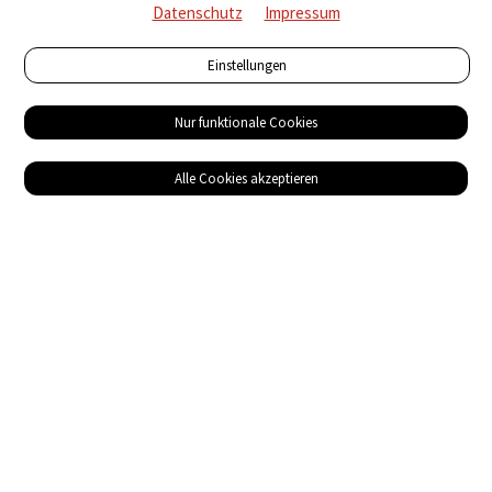
Datenschutz
Impressum
Einstellungen
Nur funktionale Cookies
Alle Cookies akzeptieren
Service
Bezugsquellen
Das ABZ der Stromwelt
NIN-Know-How
Informationen