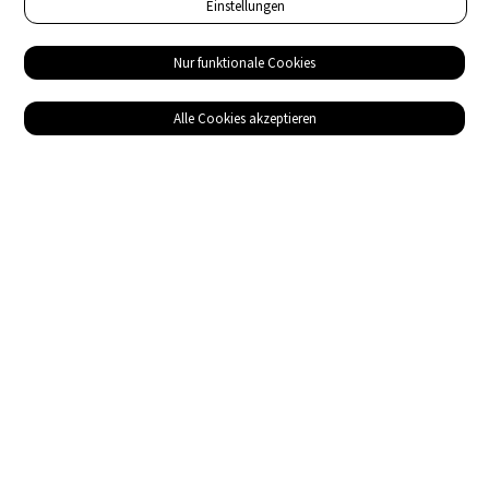
Einstellungen
Nur funktionale Cookies
Alle Cookies akzeptieren
Service
Bezugsquellen
Das ABZ der Stromwelt
NIN-Know-How
Informationen
Impressum
Datenschutz
AGB