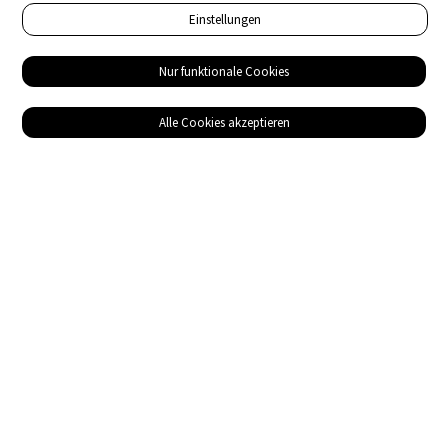
Einstellungen
Nur funktionale Cookies
Alle Cookies akzeptieren
Service
Bezugsquellen
Das ABZ der Stromwelt
NIN-Know-How
Informationen
Impressum
Datenschutz