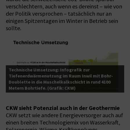
verschlechtern, auch wenn es dereinst – wie von
der Politik versprochen – tatsächlich nur an
einigen Spitzentagen im Winter in Betrieb sein
sollte.
Technische Umsetzung: Infografik zur
Tiefenerdwärmenutzung im Raum Inwil mit Bohr-
P
Doublette in die Muschelkalkschicht in rund 4100
M
Metern Bohrtiefe. (Grafik: CKW)
S
CKW sieht Potenzial auch in der Geothermie
CKW setzt wie andere Energieversorger auch auf
einen breiten Technologiemix von Wasserkraft,
Solarenergie, Wärme-Kraftkopplungs-