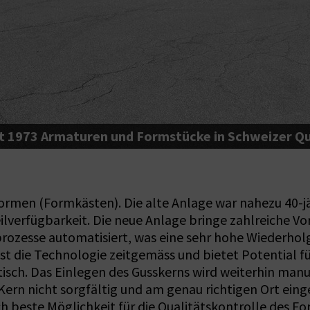
it 1973 Armaturen und Formstücke in Schweizer Qual
rmen (Formkästen). Die alte Anlage war nahezu 40-jä
lverfügbarkeit. Die neue Anlage bringe zahlreiche Vo
prozesse automatisiert, was eine sehr hohe Wiederholge
ist die Technologie zeitgemäss und bietet Potential f
sch. Das Einlegen des Gusskerns wird weiterhin manue
rn nicht sorgfältig und am genau richtigen Ort einge
ch beste Möglichkeit für die Qualitätskontrolle des F