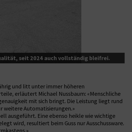
ität, seit 2024 auch vollständig bleifrei.
D
hrig und litt unter immer höheren
rteile, erläutert Michael Nussbaum: «Menschliche
nauigkeit mit sich bringt. Die Leistung liegt rund
ür weitere Automatisierungen.»
ll ausgeführt. Eine ebenso heikle wie wichtige
legt wird, resultiert beim Guss nur Ausschussware.
ormkastens.»