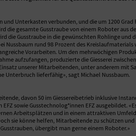
en und Unterkasten verbunden, und die um 1200 Grad h
rd die gesamte Gusstraube von einem Roboter aus de
d die Gusstraube in die gewünschten Rohlinge und da
ei Nussbaum rund 98 Prozent des Kreislaufmaterials
angreiche Vorarbeiten. Um den mehrwöchigen Produk
nahme aufzufangen, produzierte die Giesserei zwisch
nsatz unserer Mitarbeitenden, unter anderem mit Sa
ne Unterbruch lieferfähig», sagt Michael Nussbaum.
tende, davon 50 im Giessereibetrieb inklusive Inst
EFZ sowie Gusstechnolog*innen EFZ ausgebildet. «Es f
rnen Arbeitsplätzen und in einem attraktiven Umfeld
ch sie könne helfen, Mitarbeitende zu schützen und z
r Gusstrauben, übergibt man gerne einem Roboter.»