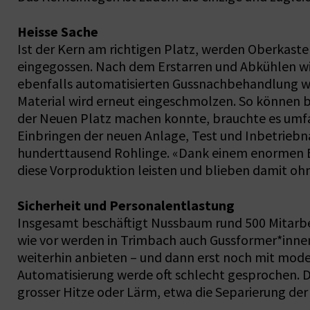
Heisse Sache
Ist der Kern am richtigen Platz, werden Oberkast
eingegossen. Nach dem Erstarren und Abkühlen wi
ebenfalls automatisierten Gussnachbehandlung wir
Material wird erneut eingeschmolzen. So können b
der Neuen Platz machen konnte, brauchte es umf
Einbringen der neuen Anlage, Test und Inbetrieb
hunderttausend Rohlinge. «Dank einem enormen Ei
diese Vorproduktion leisten und blieben damit oh
Sicherheit und Personalentlastung
Insgesamt beschäftigt Nussbaum rund 500 Mitarbei
wie vor werden in Trimbach auch Gussformer*innen 
weiterhin anbieten – und dann erst noch mit mode
Automatisierung werde oft schlecht gesprochen. Do
grosser Hitze oder Lärm, etwa die Separierung de