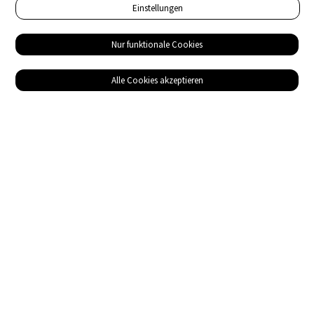
Einstellungen
Nur funktionale Cookies
Alle Cookies akzeptieren
Service
Bezugsquellen
Das ABZ der Stromwelt
NIN-Know-How
Informationen
Impressum
Datenschutz