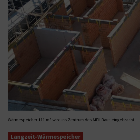
Wärmespeicher 111 m3 wird ins Zentrum des MFH-Baus eingebracht.
Langzeit-Wärmespeicher