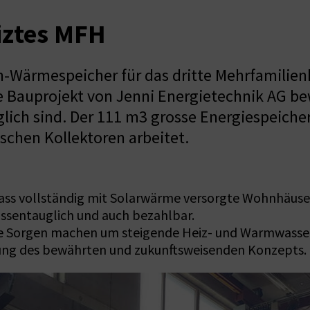
iztes MFH
h-Wärmespeicher für das dritte Mehrfamilie
e Bauprojekt von Jenni Energietechnik AG be
lich sind. Der 111 m3 grosse Energiespeicher
schen Kollektoren arbeitet.
 dass vollständig mit Solarwärme versorgte Wohnhäus
ssentauglich und auch bezahlbar.
 Sorgen machen um steigende Heiz- und Warmwasserkos
tzung des bewährten und zukunftsweisenden Konzepts.