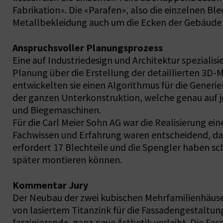
Fabrikation». Die «Parafen», also die einzelnen Bl
Metallbekleidung auch um die Ecken der Gebäude z
Anspruchsvoller Planungsprozess
Eine auf Industriedesign und Architektur spezialis
Planung über die Erstellung der detaillierten 3D
entwickelten sie einen Algorithmus für die Generie
der ganzen Unterkonstruktion, welche genau auf je
und Biegemaschinen.
Für die Carl Meier Sohn AG war die Realisierung e
Fachwissen und Erfahrung waren entscheidend, da
erfordert 17 Blechteile und die Spengler haben sch
später montieren können.
Kommentar Jury
Der Neubau der zwei kubischen Mehrfamilienhäuser
von lasiertem Titanzink für die Fassadengestaltun
faszinierende, ganz neue Ästhetik verleiht. Die 