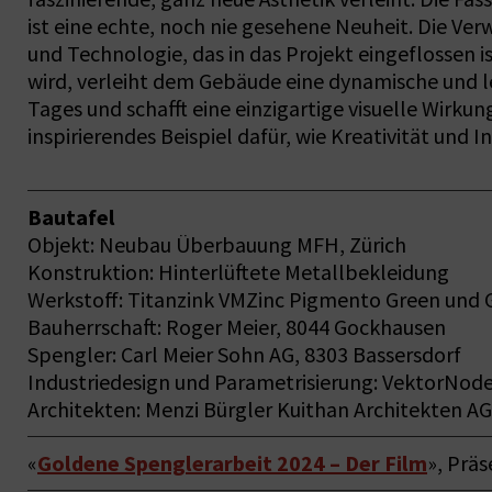
ist eine echte, noch nie gesehene Neuheit. Die V
und Technologie, das in das Projekt eingeflossen 
wird, verleiht dem Gebäude eine dynamische und le
Tages und schafft eine einzigartige visuelle Wirkun
inspirierendes Beispiel dafür, wie Kreativität un
Bautafel
Objekt: Neubau Überbauung MFH, Zürich
Konstruktion: Hinterlüftete Metallbekleidung
Werkstoff: Titanzink VMZinc Pigmento Green und 
Bauherrschaft: Roger Meier, 8044 Gockhausen
Spengler: Carl Meier Sohn AG, 8303 Bassersdorf
Industriedesign und Parametrisierung: VektorNod
Architekten: Menzi Bürgler Kuithan Architekten AG
Goldene Spenglerarbeit 2024 – Der Film
«
», Präs