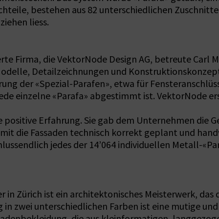
echteile, bestehen aus 82 unterschiedlichen Zuschnitte
iehen liess.
ierte Firma, die VektorNode Design AG, betreute Carl 
-Modelle, Detailzeichnungen und Konstruktionskonzep
rung der «Spezial-Parafen», etwa für Fensteranschlüss
de einzelne «Parafa» abgestimmt ist. VektorNode erst
ine positive Erfahrung. Sie gab dem Unternehmen die G
mit die Fassaden technisch korrekt geplant und han
lussendlich jedes der 14’064 individuellen Metall-«Pa
 in Zürich ist ein architektonisches Meisterwerk, da
g in zwei unterschiedlichen Farben ist eine mutige un
Fassadenbekleidung, die aus kleinformatigen, langgez