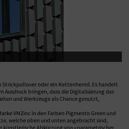
D
in Strickpullover oder ein Kettenhemd. Es handelt
 Ausdruck bringen, dass die Digitalisierung das
keiten und Werkzeuge als Chance genutzt,
 Marke VMZinc in den Farben Pigmento Green und
litze, welche oben und unten angebracht sind,
ne künstlerische Abkürzung von «parametrischer