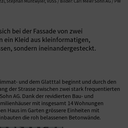
zi, Stephan Muntwyler, VDSS / Bilder: Carl Meier Sohn AG / PW
ich bei der Fassade von zwei
 ein Kleid aus kleinformatigen,
sen, sondern ineinandergesteckt.
m Limmat- und dem Glatttal beginnt und durch den
ang der Strasse zwischen zwei stark frequentierten
Sohn AG. Dank der revidierten Bau- und
familienhäuser mit insgesamt 14 Wohnungen
en Haus im Garten grössere Einheiten mit
inbauten die roh belassenen Betonwände.