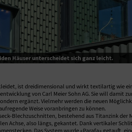
den Häuser unterscheidet sich ganz leicht.
idet, ist dreidimensional und wirkt textilartig wie e
ntwicklung von Carl Meier Sohn AG. Sie will damit zum
sondern ergänzt. Vielmehr werden die neuen Möglich
 aufregende Weise voranbringen zu können.
seck-Blechzuschnitten, bestehend aus Titanzink der
alen Achse, also längs, gekantet. Dank vertikaler Sch
ammenstecken. Das System wurde «Parafa» getauft, ei