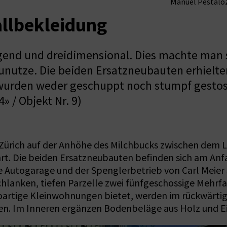
Manuel Pestaloz
llbekleidung
gend und dreidimensional. Dies machte man s
unutze. Die beiden Ersatzneubauten erhielten
wurden weder geschuppt noch stumpf gestos
 / Objekt Nr. 9)
 in Zürich auf der Anhöhe des Milchbucks zwischen de
ührt. Die beiden Ersatzneubauten befinden sich am Anf
 Autogarage und der Spenglerbetrieb von Carl Meier 
chlanken, tiefen Parzelle zwei fünfgeschossige Mehr
oartige Kleinwohnungen bietet, werden im rückwärtig
. Im Inneren ergänzen Bodenbeläge aus Holz und E