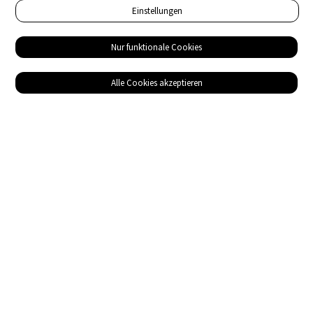
Einstellungen
Nur funktionale Cookies
Alle Cookies akzeptieren
Service
Bezugsquellen
Das ABZ der Stromwelt
NIN-Know-How
Informationen
Impressum
Datenschutz