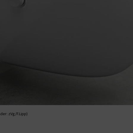
der: zVg/F.Lipp)