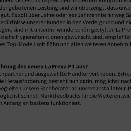
timents ist es das Top-Modell und erfüllt kompromiss
er gebotenen Leistung sind wir überzeugt, dass unse
mgut. Es soll über Jahre oder gar Jahrzehnte hinweg 
edürfnisse unserer Kunden in den Vordergrund und nic
legen, sind mit unserem wunderschön gestylten LaPre
liche Hygienefunktionen gewünscht sind, empfehlen w
es Top-Modell mit Föhn und allen weiteren Annehmli
führung des neuen LaPreva P1 aus?
chpartner und ausgewählte Händler vertrieben. Erfreu
ie Herausforderung besteht nun darin, möglichst na
egleiten unsere Fachberater all unsere Installateur-P
öglichst schnell Marktfeedbacks für die Weiterentwi
on Anfang an bestens funktioniert.