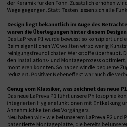
der Keramik für den Föhn. Zusätzlich erhöhen wir 
Wege gegangen. Statt Tasten lassen sich alle Fun
Design liegt bekanntlich im Auge des Betrachte
waren die Überlegungen hinter diesem Design
Das LaPreva P1 wurde bewusst so konzipiert und 
Beim eigentlichen WC wollten wir so wenig Kunstst
reinigungsfreundlichsten Werkstoffe überhaupt. D
den Installations- und Montageprozess optimiert, i
montieren konnten. So haben wir die bequeme Zug
reduziert. Positiver Nebeneffekt war auch die ver
Genug vom Klassiker, was zeichnet das neue P1
Das neue LaPreva P1 führt unsere Philosophie kon
integrierten Hygienefunktionen mit Entkalkung u
Annehmlichkeiten des Vorgängers.
Neu haben wir – wie bei unserem LaPreva P2 und P3
patentierte Montageplatte, die bereits bei unser