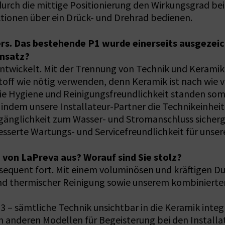
durch die mittige Positionierung den Wirkungsgrad be
ktionen über ein Drück- und Drehrad bedienen.
rs. Das bestehende P1 wurde einerseits ausgezeich
ansatz?
entwickelt. Mit der Trennung von Technik und Kerami
off wie nötig verwenden, denn Keramik ist nach wie v
ie Hygiene und Reinigungsfreundlichkeit standen somi
ndem unsere Installateur-Partner die Technikeinheit i
änglichkeit zum Wasser- und Stromanschluss sicherg
besserte Wartungs- und Servicefreundlichkeit für unse
 von LaPreva aus? Worauf sind Sie stolz?
sequent fort. Mit einem voluminösen und kräftigen D
nd thermischer Reinigung sowie unserem kombinierte
 – sämtliche Technik unsichtbar in die Keramik integr
en anderen Modellen für Begeisterung bei den Install