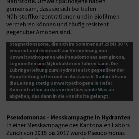
Nährstoffe. Umweltpathogene haben
gemeinsam, dass sie sich bei tiefen
Nährstoffkonzentrationen und in Biofilmen
vermehren können und häufig resistent
gegenüber Amöben sind.
Abb.1: Die Zuleitungen zu den Hydranten bilden eine
Stagnationszone, die sich im Sommer auf 25 bis 30 °C
erwärmt und eventuell zur Vermehrung von
A
Umweltpathogenen wie Pseudomonas aeruginosa,
T
Legionellen und Mykobakterien führen kann. Die
d
Zubringerleitung zum Hydranten ist gegenüber der
H
Hauptleitung offen und im Austausch. Dadurch kann
u
die Leitung stetig Umweltpathogene in tiefer
d
Konzentration an das vorbeifliessende Wasser
H
abgeben, das dann in die Haushalte gelangt.
d
Pseudomonas - Messkampagne in Hydranten
In einer Messkampagne des Kantonalen Labors
Zürich von 2015 bis 2017 wurde Pseudomonas