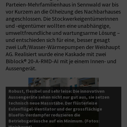
Parteien-Mehrfamilienhaus in Sennwald war bis
vor Kurzem an die Ölheizung des Nachbarhauses
angeschlossen. Die Stockwerkeigentümerinnen
und -eigentümer wollten eine unabhängige,
umweltfreundliche und wartungsarme Lösung –
und entschieden sich für eine, besser gesagt
zwei Luft/Wasser-Wärmepumpen der Weishaupt
AG. Realisiert wurde eine Kaskade mit zwei
Biblock® 20-A-RMD-AI mit je einem Innen- und
Aussengerät.
Robust, flexibel und sehr leise: Die innovativen
Aussengeräte sehen nicht nur gut aus, sie setzen
t
technisch neue Massstäbe. Der flüsterleise
E
Eulenflügel-Ventilator und der grossflächige
z
er
BlueFin-Verdampfer reduzieren die
W
Betriebsgeräusche auf ein Minimum. (Fotos:
W
Weishaupt)
1