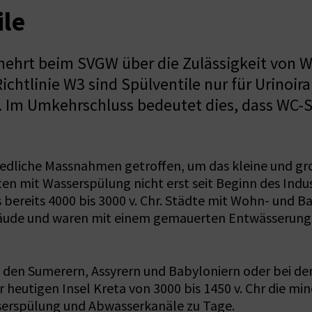
ile
ehrt beim SVGW über die Zulässigkeit von WC
htlinie W3 sind Spülventile nur für Urinoir
. Im Umkehrschluss bedeutet dies, dass WC-Sp
dliche Massnahmen getroffen, um das kleine und gro
etten mit Wasserspülung nicht erst seit Beginn des Ind
 bereits 4000 bis 3000 v. Chr. Städte mit Wohn- und 
bäude und waren mit einem gemauerten Entwässerungs
 den Sumerern, Assyrern und Babyloniern oder bei de
heutigen Insel Kreta von 3000 bis 1450 v. Chr die min
sserspülung und Abwasserkanäle zu Tage.