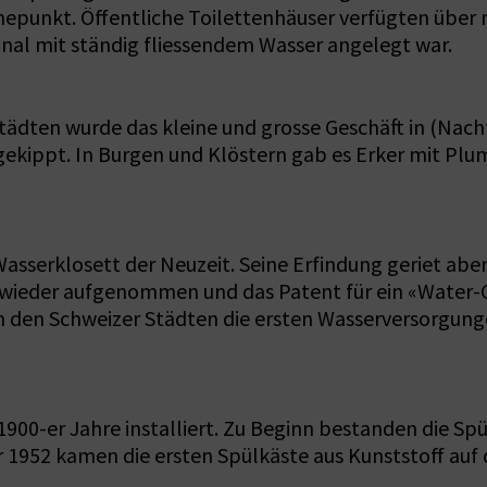
hepunkt. Öffentliche Toilettenhäuser verfügten übe
anal mit ständig fliessendem Wasser angelegt war.
Städten wurde das kleine und grosse Geschäft in (Nach
gekippt. In Burgen und Klöstern gab es Erker mit Plu
asserklosett der Neuzeit. Seine Erfindung geriet aber
ieder aufgenommen und das Patent für ein «Water-Cl
in den Schweizer Städten die ersten Wasserversorgung
900-er Jahre installiert. Zu Beginn bestanden die Spü
hr 1952 kamen die ersten Spülkäste aus Kunststoff auf