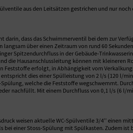
ülventile aus den Leitsätzen gestrichen und nur noch
ht darin, dass das Schwimmerventil bei dem zur Verf
ten langsam über einen Zeitraum von rund 60 Sekunden 
ringer Spitzendurchfluss in der Gebäude-Trinkwasserin
und die Hausanschlussleitung können mit kleineren R
n Feststoffe erfolgt, in Abhängigkeit vom Verkalkung
ntspricht dies einer Spülleistung von 2 l/s (120 l/mi
ss-Spülung, welche die Feststoffe wegschwemmt. Dur
r nachfüllt. Mit einem Durchfluss von 0,1 l/s (6 l/mi
uck weisen aktuelle WC-Spülventile 3/4’’ einen mittle
 als bei einer Stoss-Spülung mit Spülkasten. Zudem is