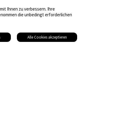
it Ihnen zu verbessern. Ihre
sgenommen die unbedingt erforderlichen
s
Alle Cookies akzeptieren
© 2026 Gebäudetechnik Medien AG