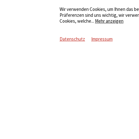
Wir verwenden Cookies, um Ihnen das bes
Präferenzen sind uns wichtig, wir verwe
Cookies, welche
...
Mehr anzeigen
Datenschutz
Impressum
Informationen
ellen
Impressum
er Stromwelt
Datenschutz
-How
AGB