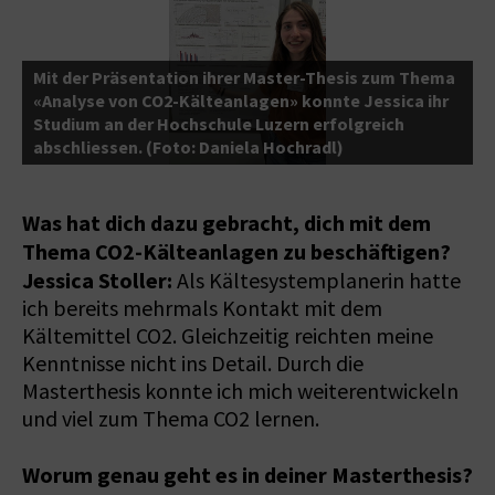
Mit der Präsentation ihrer Master-Thesis zum Thema
J
«Analyse von CO2-Kälteanlagen» konnte Jessica ihr
B
Studium an der Hochschule Luzern erfolgreich
B
abschliessen. (Foto: Daniela Hochradl)
H
Was hat dich dazu gebracht, dich mit dem
Thema CO2-Kälteanlagen zu beschäftigen?
Jessica Stoller:
Als Kältesystemplanerin hatte
ich bereits mehrmals Kontakt mit dem
Kältemittel CO2. Gleichzeitig reichten meine
Kenntnisse nicht ins Detail. Durch die
Masterthesis konnte ich mich weiterentwickeln
und viel zum Thema CO2 lernen.
Worum genau geht es in deiner Masterthesis?